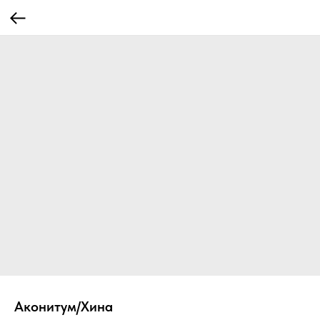
Аконитум/Хина