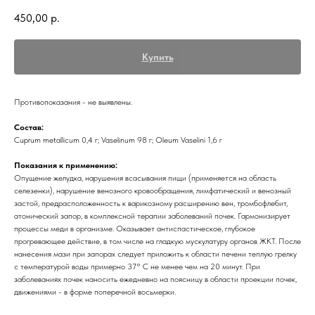
450,00
р.
Купить
Противопоказания - не выявлены.
Состав:
Cuprum metallicum 0,4 г; Vaselinum 98 г; Oleum Vaselini 1,6 г
Показания к применению:
Опущение желудка, нарушения всасывания пищи (применяется на область
селезенки), нарушение венозного кровообращения, лимфатический и венозный
застой, предрасположенность к варикозному расширению вен, тромбофлебит,
атонический запор, в комплексной терапии заболеваний почек. Гармонизирует
процессы меди в организме. Оказывает антиспастическое, глубокое
прогревающее действие, в том числе на гладкую мускулатуру органов ЖКТ. После
нанесения мази при запорах следует приложить к области печени теплую грелку
с температурой воды примерно 37° С не менее чем на 20 минут. При
заболеваниях почек наносить ежедневно на поясницу в области проекции почек,
движениями - в форме поперечной восьмерки.