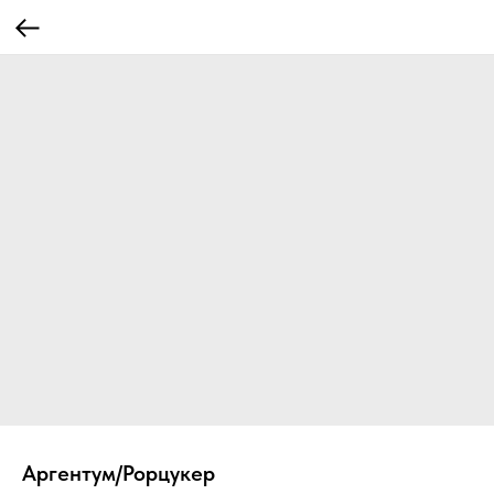
Аргентум/Рорцукер