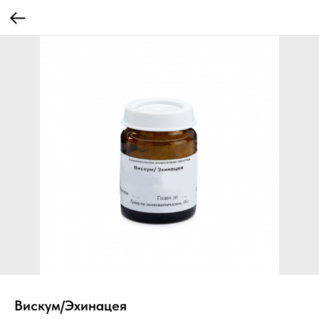
Вискум/Эхинацея