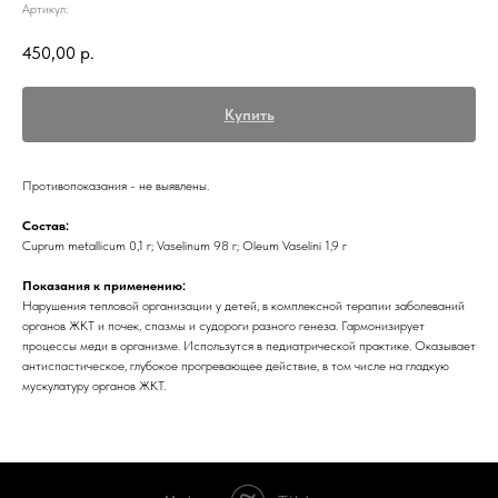
Артикул:
450,00
р.
Купить
Противопоказания - не выявлены.
Состав:
Cuprum metallicum 0,1 г; Vaselinum 98 г; Oleum Vaselini 1,9 г
Показания к применению:
Нарушения тепловой организации у детей, в комплексной терапии заболеваний
органов ЖКТ и почек, спазмы и судороги разного генеза. Гармонизирует
процессы меди в организме. Использутся в педиатрической практике. Оказывает
антиспастическое, глубокое прогревающее действие, в том числе на гладкую
мускулатуру органов ЖКТ.