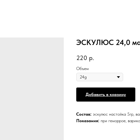
ЭСКУЛЮС 24,0 ма
220
р.
Объем
Добавить в корзину
Состав:
эскулюс настойка 5гр, в
Показания:
при геморрое, варик