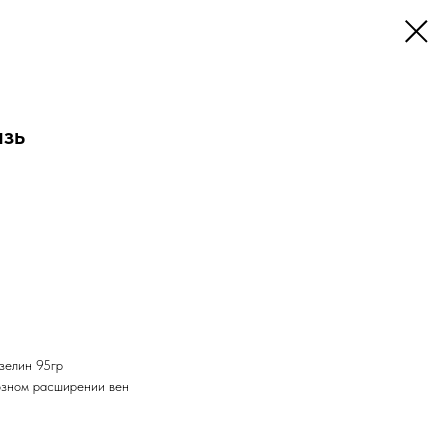
зь
азелин 95гр
озном расширении вен