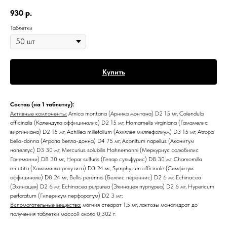
930
р.
Таблетки
Купить
Состав (на 1 таблетку):
Активные компоненты:
Arnica montana (Aрника монтана) D2 15 мг, Calendula
officinalis (Календула оффициналис) D2 15 мг, Hamamelis virginiana (Гамамелис
виргиниана) D2 15 мг, Achillea millefolium (Ахиллея миллефолиум) D3 15 мг, Atropa
bella-donna (Атропа белла-донна) D4 75 мг, Aconitum napellus (Аконитум
напеллус) D3 30 мг, Mercurius solubilis Hahnemanni (Меркуриус солюбилис
Ганеманни) D8 30 мг, Hepar sulfuris (Гепар сульфурис) D8 30 мг, Chamomilla
recutita (Хамомилла рекутита) D3 24 мг, Symphytum officinale (Симфитум
оффицинале) D8 24 мг, Bellis perennis (Беллис переннис) D2 6 мг, Echinacea
(Эхинацея) D2 6 мг, Echinacea purpurea (Эхинацея пурпуреа) D2 6 мг, Hypericum
perforatum (Гиперикум перфоратум) D2 3 мг;
Вспомогательные вещества:
магния стеарат 1,5 мг, лактозы моногидрат до
получения таблетки массой около 0,302 г.