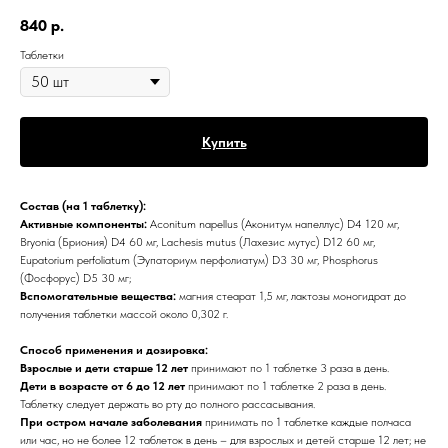
840
р.
Таблетки
Купить
Состав (на 1 таблетку):
Активные компоненты:
Aconitum napellus (Aконитум напеллус) D4 120 мг,
Bryonia (Бриония) D4 60 мг, Lachesis mutus (Лахезис мутус) D12 60 мг,
Eupatorium perfoliatum (Эупаториум перфолиатум) D3 30 мг, Phosphorus
(Фосфорус) D5 30 мг;
Вспомогательные вещества:
магния стеарат 1,5 мг, лактозы моногидрат до
получения таблетки массой около 0,302 г.
Способ применения и дозировка:
Взрослые и дети старше 12 лет
принимают по 1 таблетке 3 раза в день.
Дети в возрасте от 6 до 12 лет
принимают по 1 таблетке 2 раза в день.
Таблетку следует держать во рту до полного рассасывания.
При остром начале заболевания
принимать по 1 таблетке каждые полчаса
или час, но не более 12 таблеток в день – для взрослых и детей старше 12 лет; не