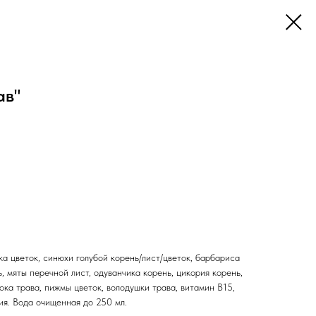
ав"
а цветок, синюхи голубой корень/лист/цветок, барбариса
, мяты перечной лист, одуванчика корень, цикория корень,
ока трава, пижмы цветок, володушки трава, витамин В15,
рия. Вода очищенная до 250 мл.