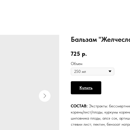
Бальзам "Желчесл
725
р.
Объем
Купить
СОСТАВ:
Экстракты: бессмертник
корень/лист/плоды, куркумы корень
шиповника плоды, алоэ сок, артиш
стевии лист; пектин, бензоат нат