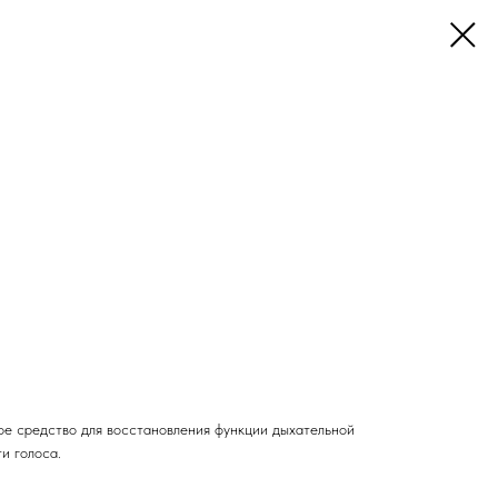
:
ое средство для восстановления функции дыхательной
и голоса.