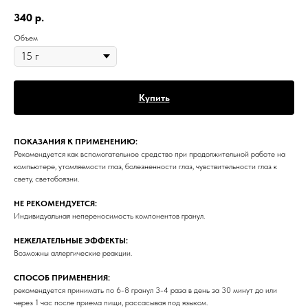
340
р.
Объем
Купить
ПОКАЗАНИЯ К ПРИМЕНЕНИЮ:
Рекомендуется как вспомогательное средство при продолжительной работе на
компьютере, утомляемости глаз, болезненности глаз, чувствительности глаз к
свету, светобоязни.
НЕ РЕКОМЕНДУЕТСЯ:
Индивидуальная непереносимость компонентов гранул.
НЕЖЕЛАТЕЛЬНЫЕ ЭФФЕКТЫ:
Возможны аллергические реакции.
СПОСОБ ПРИМЕНЕНИЯ:
рекомендуется принимать по 6-8 гранул 3-4 раза в день за 30 минут до или
через 1 час после приема пищи, рассасывая под языком.