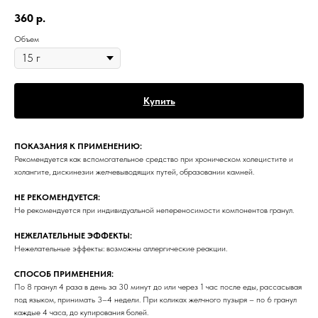
360
р.
Объем
Купить
ПОКАЗАНИЯ К ПРИМЕНЕНИЮ:
Рекомендуется как вспомогательное средство при хроническом холецистите и
холангите, дискинезии желчевыводящих путей, образовании камней.
НЕ РЕКОМЕНДУЕТСЯ:
Не рекомендуется при индивидуальной непереносимости компонентов гранул.
НЕЖЕЛАТЕЛЬНЫЕ ЭФФЕКТЫ:
Нежелательные эффекты: возможны аллергические реакции.
СПОСОБ ПРИМЕНЕНИЯ:
По 8 гранул 4 раза в день за 30 минут до или через 1 час после еды, рассасывая
под языком, принимать 3–4 недели. При коликах желчного пузыря – по 6 гранул
каждые 4 часа, до купирования болей.