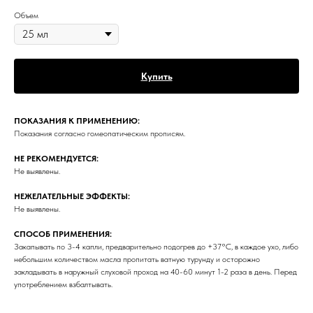
Объем
Купить
ПОКАЗАНИЯ К ПРИМЕНЕНИЮ:
Показания согласно гомеопатическим прописям.
НЕ РЕКОМЕНДУЕТСЯ:
Не выявлены.
НЕЖЕЛАТЕЛЬНЫЕ ЭФФЕКТЫ:
Не выявлены.
СПОСОБ ПРИМЕНЕНИЯ:
Закапывать по 3-4 капли, предварительно подогрев до +37°С, в каждое ухо, либо
небольшим количеством масла пропитать ватную турунду и осторожно
закладывать в наружный слуховой проход на 40-60 минут 1-2 раза в день. Перед
употреблением взбалтывать.