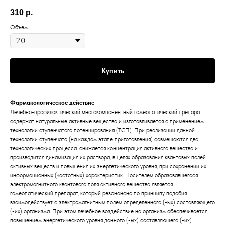
310
р.
Объем
Купить
Фармакологическое действие
Лечебно-профилактический многокомпонентный гомеопатический препарат
содержат натуральные активные вещества и изготавливается с применением
технологии ступенчатого потенцирования (ТСП). При реализации данной
технологии ступенчато (на каждом этапе приготовления) совмещаются два
технологических процесса: снижается концентрация активного вещества и
производится динамизация их раствора, в целях образования квантовых полей
активных веществ и повышения их энергетического уровня, при сохранении их
информационных (частотных) характеристик. Носителем образовавшегося
электромагнитного квантового поля активного вещества является
гомеопатический препарат, который резонансно по принципу подобия
взаимодействует с электромагнитным полем определенного (-ых) составляющего
(-их) организма. При этом лечебное воздействие на организм обеспечивается
повышением энергетического уровня данного (-ых) составляющего (-их)