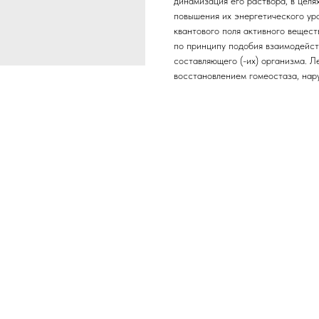
динамизация его раствора, в целя
повышения их энергетического ур
квантового поля активного вещест
по принципу подобия взаимодейст
составляющего (-их) организма. 
восстановлением гомеостаза, нар