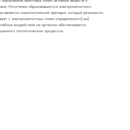
х образования квантовых полей активных веществ и
овня. Носителем образовавшегося электромагнитного
ва является гомеопатический препарат, который резонансно
вует с электромагнитным полем определенного(-ых)
Лечебное воздействие на организм обеспечивается
ушенного патологическим процессом.