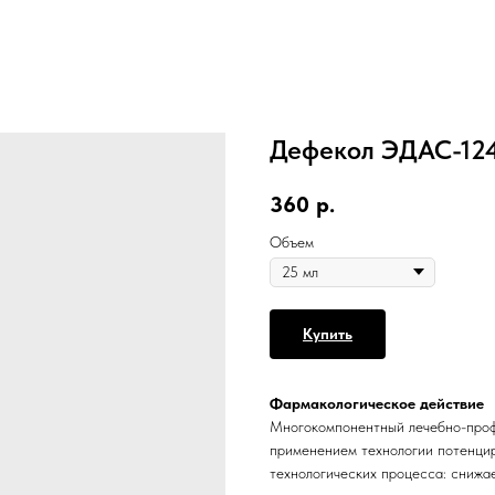
Дефекол ЭДАС-12
360
р.
Объем
Купить
Фармакологическое действие
Многокомпонентный лечебно-проф
применением технологии потенцир
технологических процесса: снижа