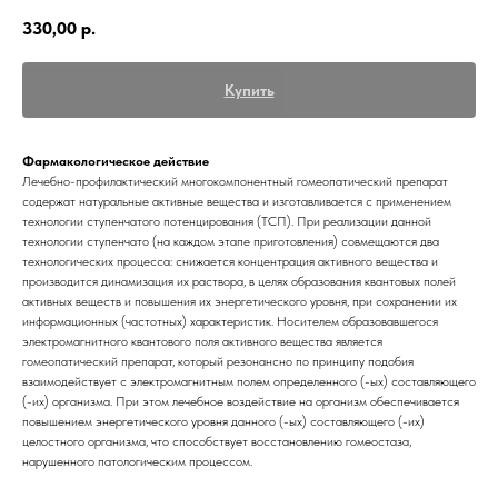
330,00
р.
Купить
Фармакологическое действие
Лечебно-профилактический многокомпонентный гомеопатический препарат
содержат натуральные активные вещества и изготавливается с применением
технологии ступенчатого потенцирования (ТСП). При реализации данной
технологии ступенчато (на каждом этапе приготовления) совмещаются два
технологических процесса: снижается концентрация активного вещества и
производится динамизация их раствора, в целях образования квантовых полей
активных веществ и повышения их энергетического уровня, при сохранении их
информационных (частотных) характеристик. Носителем образовавшегося
электромагнитного квантового поля активного вещества является
гомеопатический препарат, который резонансно по принципу подобия
взаимодействует с электромагнитным полем определенного (-ых) составляющего
(-их) организма. При этом лечебное воздействие на организм обеспечивается
повышением энергетического уровня данного (-ых) составляющего (-их)
целостного организма, что способствует восстановлению гомеостаза,
нарушенного патологическим процессом.