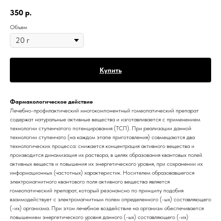
350
р.
Объем
Купить
Фармакологическое действие
Лечебно-профилактический многокомпонентный гомеопатический препарат
содержат натуральные активные вещества и изготавливается с применением
технологии ступенчатого потенцирования (ТСП). При реализации данной
технологии ступенчато (на каждом этапе приготовления) совмещаются два
технологических процесса: снижается концентрация активного вещества и
производится динамизация их раствора, в целях образования квантовых полей
активных веществ и повышения их энергетического уровня, при сохранении их
информационных (частотных) характеристик. Носителем образовавшегося
электромагнитного квантового поля активного вещества является
гомеопатический препарат, который резонансно по принципу подобия
взаимодействует с электромагнитным полем определенного (-ых) составляющего
(-их) организма. При этом лечебное воздействие на организм обеспечивается
повышением энергетического уровня данного (-ых) составляющего (-их)