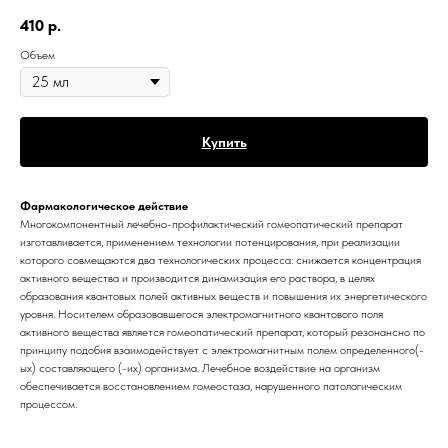
410
р.
Объем
Купить
Фармакологическое действие
Многокомпонентный лечебно-профилактический гомеопатический препарат
изготавливается, применением технологии потенцирования, при реализации
которого совмещаются два технологических процесса: снижается концентрация
активного вещества и производится динамизация его раствора, в целях
образования квантовых полей активных веществ и повышения их энергетического
уровня. Носителем образовавшегося электромагнитного квантового поля
активного вещества является гомеопатический препарат, который резонансно по
принципу подобия взаимодействует с электромагнитным полем определенного(-
ых) составляющего (-их) организма. Лечебное воздействие на организм
обеспечивается восстановлением гомеостаза, нарушенного патологическим
процессом.