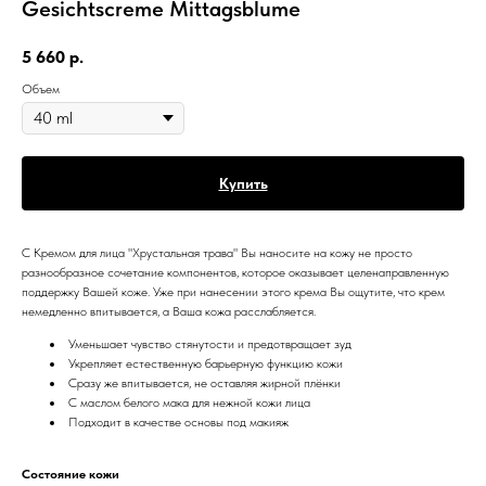
Gesichtscreme Mittagsblume
5 660
р.
Объем
Купить
С Кремом для лица "Хрустальная трава" Вы наносите на кожу не просто
разнообразное сочетание компонентов, которое оказывает целенаправленную
поддержку Вашей коже. Уже при нанесении этого крема Вы ощутите, что крем
немедленно впитывается, а Ваша кожа расслабляется.
Уменьшает чувство стянутости и предотвращает зуд
Укрепляет естественную барьерную функцию кожи
Сразу же впитывается, не оставляя жирной плёнки
С маслом белого мака для нежной кожи лица
Подходит в качестве основы под макияж
Состояние кожи