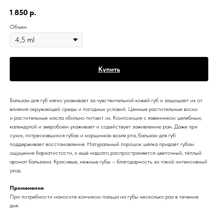
1 850
р.
Объем
Купить
Бальзам для губ мягко ухаживает за чувствительной кожей губ и защищает их от
влияния окружающей среды и погодных условий. Ценные растительные воски
и растительные масла обильно питают их. Композиция с язвенником целебным,
календулой и зверобоем ухаживает и содействует заживлению ран. Даже при
сухих, потрескавшихся губах и морщинках возле рта, бальзам для губ
поддерживает восстановление. Натуральный порошок шёлка придаёт губам
ощущение бархатистости, и ещё надолго распространяется цветочный, тёплый
аромат бальзама. Красивые, нежные губы – благодарность за такой интенсивный
уход.
Применение
При потребности наносите кончиком пальца на губы несколько раз в течение
дня.