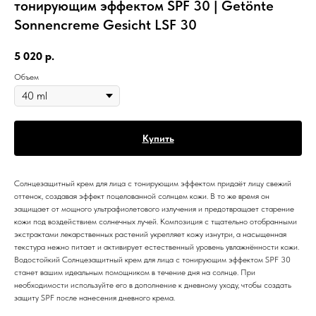
тонирующим эффектом SPF 30 | Getönte
Sonnencreme Gesicht LSF 30
5 020
р.
Объем
Купить
Солнцезащитный крем для лица с тонирующим эффектом придаёт лицу свежий
оттенок, создавая эффект поцелованной солнцем кожи. В то же время он
защищает от мощного ультрафиолетового излучения и предотвращает старение
кожи под воздействием солнечных лучей. Композиция с тщательно отобранными
экстрактами лекарственных растений укрепляет кожу изнутри, а насыщенная
текстура нежно питает и активирует естественный уровень увлажнённости кожи.
Водостойкий Солнцезащитный крем для лица с тонирующим эффектом SPF 30
станет вашим идеальным помощником в течение дня на солнце. При
необходимости используйте его в дополнение к дневному уходу, чтобы создать
защиту SPF после нанесения дневного крема.