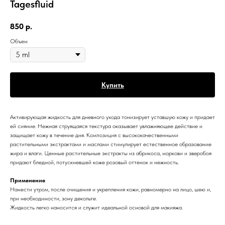
Tagesfluid
850
р.
Объем
Купить
Активирующая жидкость для дневного ухода тонизирует уставшую кожу и придает
ей сияние. Нежная струящаяся текстура оказывает увлажняющее действие и
защищает кожу в течение дня. Композиция с высококачественными
растительными экстрактами и маслами стимулирует естественное образование
жира и влаги. Ценные растительные экстракты из абрикоса, моркови и зверобоя
придают бледной, потускневшей коже розовый оттенок и нежность.
Применение
Нанести утром, после очищения и укрепления кожи, равномерно на лицо, шею и,
при необходимости, зону декольте.
Жидкость легко наносится и служит идеальной основой для макияжа.