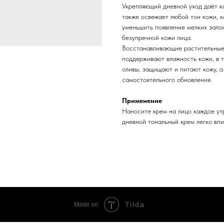
Укрепляющий дневной уход даёт ко
также освежает любой тон кожи, 
уменьшить появление мелких зало
безупречной кожи лица.
Восстанавливающие растительные 
поддерживают влажность кожи, в т
оливы, защищают и питают кожу, 
самостоятельного обновления.
Применение
Наносите крем на лицо каждое ут
дневной тональный крем легко впи
Tilda
Made on