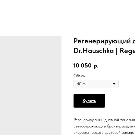
Регенерирующий д
Dr.Hauschka | Reg
10 050
р.
Объем
Купить
Регенерирующий дневной тональны
светоотражающие бронзирующие м
скорректировать цветовой баланс