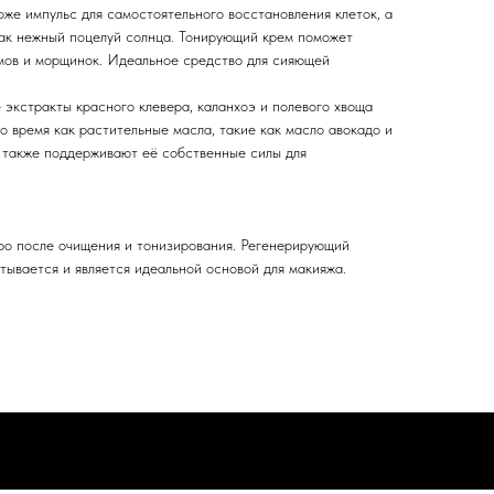
же импульс для самостоятельного восстановления клеток, а
как нежный поцелуй солнца. Тонирующий крем поможет
мов и морщинок. Идеальное средство для сияющей
экстракты красного клевера, каланхоэ и полевого хвоща
о время как растительные масла, такие как масло авокадо и
а также поддерживают её собственные силы для
ро после очищения и тонизирования. Регенерирующий
тывается и является идеальной основой для макияжа.