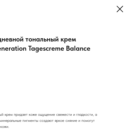
невной тональный крем
eneration Tagescreme Balance
й крем придает коже ощущение свежести и гладкости, а
инеральные пигменты создают яркое сияние и помогут
 кожи.