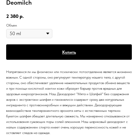
Deomilch
2 380
р.
Объем
Купить
Напрягаемся ли мы физически или психически: потоотделение является жизненно
важным. С одной стороны, оно регулирует температуру нашего тела, с другой
стороны, оно обеспечивает удаление нежелательных продуктов обмена веществ
и при помощи кислотной мантии кожи образует барьер против вредных для
здоровья микроорганизмов. Наш Дезодорант "Мята и Шалфей" без содержания
жиров с экстрактами шалфея и гамамелиса содержит сразу два натуральных
ингредиента с противомикробным и вяжущим действием. Дезодорирующее
взаимодействие темпераментного аромата мяты с естественным терпким
букетом шалфея обещает длительную свежесть. Мы намеренно отказываемся от
использования сужающих поры солей алюминия. Наш шариковый дезодорант с
малым содержанием спирта имеет очень хорошую переносимость кожей и не
оставляет следов на одежде.