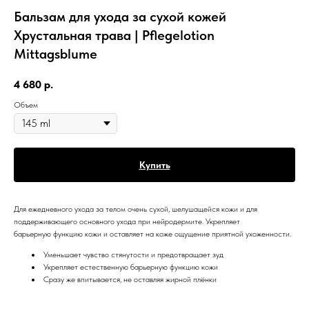
Бальзам для ухода за сухой кожей
Хрустальная трава | Pflegelotion
Mittagsblume
4 680
р.
Объем
Купить
Для ежедневного ухода за телом очень сухой, шелушащейся кожи и для
поддерживающего основного ухода при нейродермите. Укрепляет
барьерную функцию кожи и оставляет на коже ощущение приятной ухоженности.
Уменьшает чувство стянутости и предотвращает зуд
Укрепляет естественную барьерную функцию кожи
Сразу же впитывается, не оставляя жирной плёнки