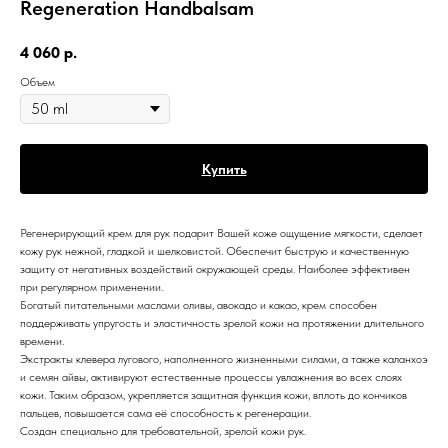
Regeneration Handbalsam
4 060
р.
Объем
Купить
Регенерирующий крем для рук подарит Вашей коже ощущение мягкости, сделает
кожу рук нежной, гладкой и шелковистой. Обеспечит быструю и качественную
защиту от негативных воздействий окружающей среды. Наиболее эффективен
при регулярном применении.
Богатый питательными маслами оливы, авокадо и какао, крем способен
поддерживать упругость и эластичность зрелой кожи на протяжении длительного
времени.
Экстракты клевера лугового, наполненного жизненными силами, а также каланхоэ
и семян айвы, активируют естественные процессы увлажнения во всех слоях
кожи. Таким образом, укрепляется защитная функция кожи, вплоть до кончиков
пальцев, повышается сама её способность к регенерации.
Создан специально для требовательной, зрелой кожи рук.