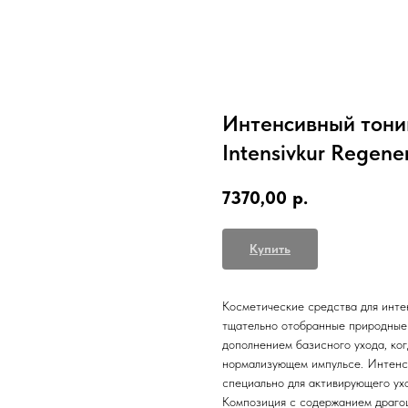
Интенсивный тоник
Intensivkur Regene
7370,00
р.
Купить
Косметические средства для инте
тщательно отобранные природные 
дополнением базисного ухода, ког
нормализующем импульсе. Интенси
специально для активирующего ух
Композиция с содержанием драгоц