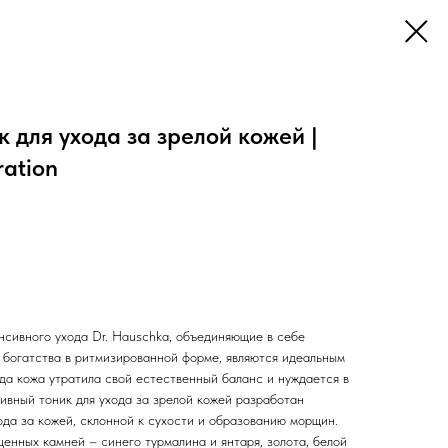
 для ухода за зрелой кожей |
ration
нсивного ухода Dr. Hauschka, объединяющие в себе
богатства в ритмизированной форме, являются идеальным
да кожа утратила свой естественный баланс и нуждается в
вный тоник для ухода за зрелой кожей разработан
ода за кожей, склонной к сухости и образованию морщин.
енных камней – синего турмалина и янтаря, золота, белой