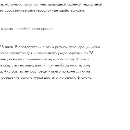
ивы, маточного молочка пчел, природной соленой термальной
ет собственные регенерационные свойства кожи.
и морщин и слабой регенерации.
28 дней. В соответствии с этим ритмом регенерации кожи
ское средство для интенсивного ухода курсами по 28
вно, если его применять четыре раза в год. Утром и
 средство на лицо, шею и, при необходимости, зону
ор 4-5 раз, затем распределить его по коже мягкими
роведение одного курса достаточно одного флакона.