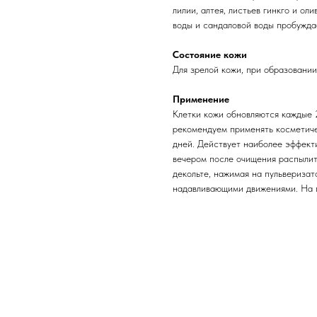
лилии, алтея, листьев гинкго и ол
воды и сандаловой воды пробужда
Состояние кожи
Для зрелой кожи, при образовани
Применение
Клетки кожи обновляются каждые 
рекомендуем применять косметиче
дней. Действует наиболее эффекти
вечером после очищения распылить
декольте, нажимая на пульверизат
надавливающими движениями. На п